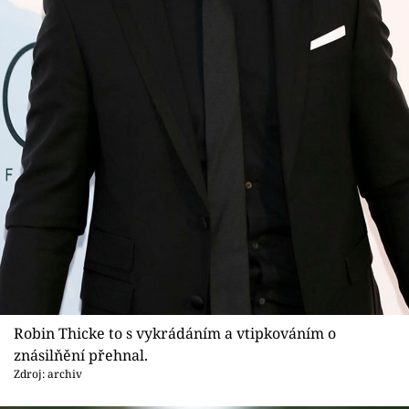
Sex a vztahy
Videa
Sledujte prima+
Přihlášení
Sledujte nás
Robin Thicke to s vykrádáním a vtipkováním o
znásilňění přehnal.
Zdroj: archiv