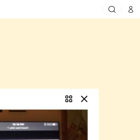
Vyhledávání
Můj 
Prima+
CNN Prima News
Prima Fresh
Prima Living
Prima Zoom
Prima Lajk
Sledujte nás