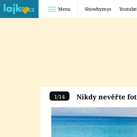
Menu
Showbyznys
Youtube
Youtuberky
Youtubeři
SHOPAHOLICADEL
FATTYPILLOW
ANNA ŠULC
FREESCOOT
SUGAR DENNY
ADAM KAJUMI
LADUŠKA
TADEÁŠ KUBĚNKA
Nikdy nevěřte 
Nikdy nevěřte fo
1
/
14
DOMINIKA
DATEL
MYSLIVCOVÁ