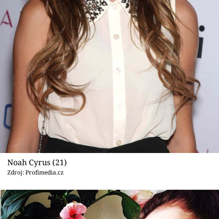
Sex a vztahy
Videa
Sledujte prima+
Přihlášení
Sledujte nás
Noah Cyrus (21)
Zdroj: Profimedia.cz