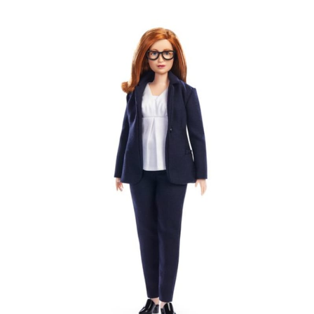
Sex a vztahy
Videa
Sledujte prima+
Přihlášení
Sledujte nás