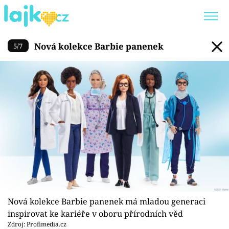
Nová kolekce Barbie panenek
Nová kolekce Barbie panenek
5
/
7
Trendy:
KARLOS VÉMOLA
ONLYFANS
SHOPAHOLICADEL
CLASH OF THE STARS
Témata
Showbyznys
Youtubeři
Nová kolekce Barbie panenek má mladou generaci
Virály
inspirovat ke kariéře v oboru přírodních věd
Zdroj: Profimedia.cz