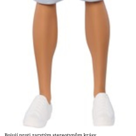
Bojují proti zarytým stereotypům krásy