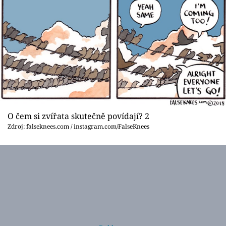
O čem si zvířata skutečně povídají? 2
Zdroj: falseknees.com / instagram.com/FalseKnees