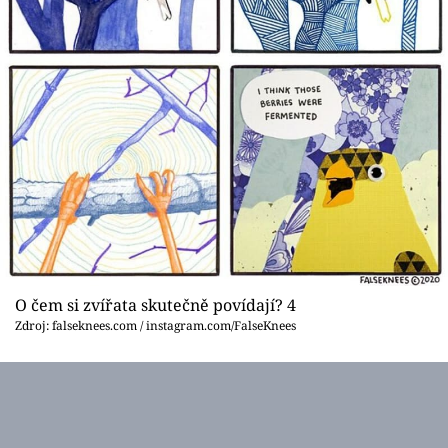
O čem si zvířata skutečně povídají? 4
Zdroj: falseknees.com / instagram.com/FalseKnees