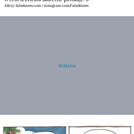
Zdroj: falseknees.com / instagram.com/FalseKnees