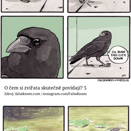
O čem si zvířata skutečně povídají? 5
Zdroj: falseknees.com / instagram.com/FalseKnees