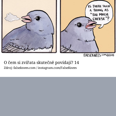
O čem si zvířata skutečně povídají? 14
Zdroj: falseknees.com / instagram.com/FalseKnees