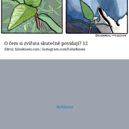
O čem si zvířata skutečně povídají? 12
Zdroj: falseknees.com / instagram.com/FalseKnees