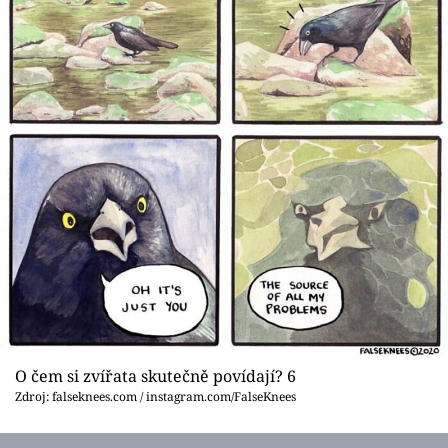
O čem si zvířata skutečně povídají? 6
Zdroj: falseknees.com / instagram.com/FalseKnees