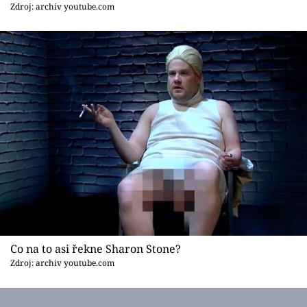
Sex a vztahy
Zdroj: archiv youtube.com
Videa
Sledujte prima+
Přihlášení
Sledujte nás
Co na to asi řekne Sharon Stone?
Zdroj: archiv youtube.com