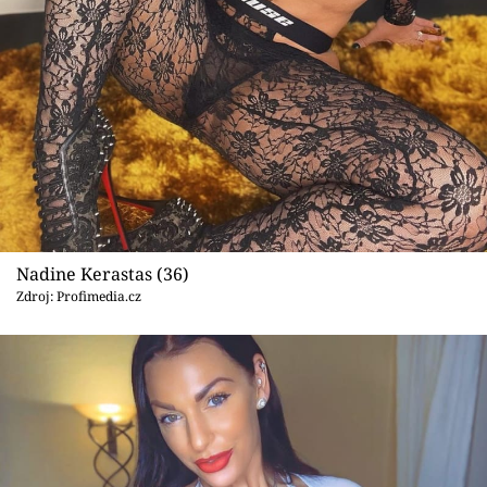
Sex a vztahy
Videa
Sledujte prima+
Přihlášení
Sledujte nás
Nadine Kerastas (36)
Zdroj: Profimedia.cz