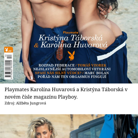
Sex a vztahy
Videa
Sledujte prima+
Přihlášení
Sledujte nás
Playmates Karolína Huvarová a Kristýna Táborská v
novém čísle magazínu Playboy.
Zdroj: Alžběta Jungrová