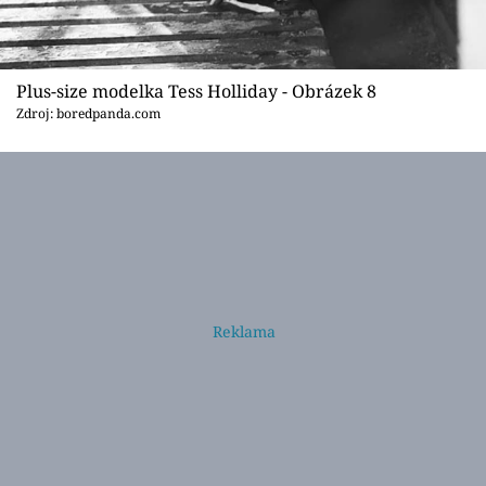
Plus-size modelka Tess Holliday - Obrázek 8
Zdroj: boredpanda.com