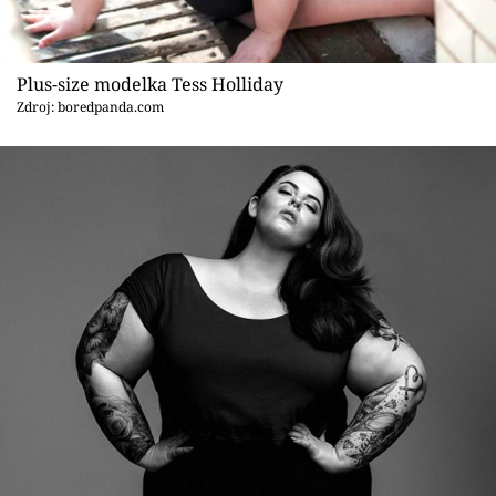
Sex a vztahy
Videa
Plus-size modelka Tess Holliday
Zdroj: boredpanda.com
Sledujte prima+
Přihlášení
Sledujte nás