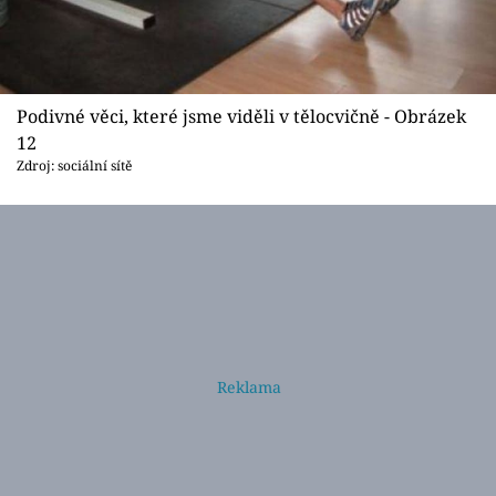
Podivné věci, které jsme viděli v tělocvičně - Obrázek
12
Zdroj: sociální sítě