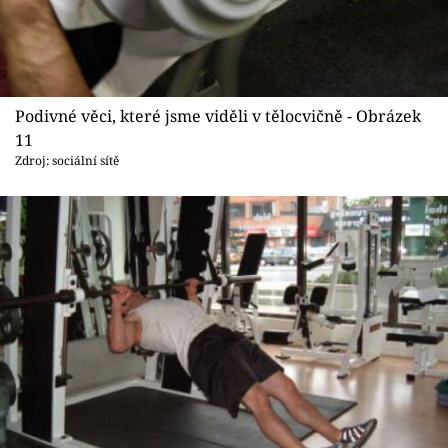
Podivné věci, které jsme viděli v tělocvičně - Obrázek
11
Zdroj: sociální sítě