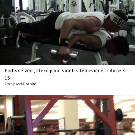
Podivné věci, které jsme viděli v tělocvičně - Obrázek
15
Zdroj: sociální sítě