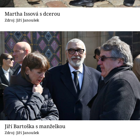
Martha Issová s dcerou
Zdroj: Jiří Janoušek
Jiří Bartoška s manželkou
Zdroj: Jiří Janoušek