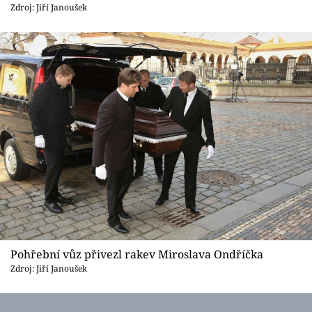
Sex a vztahy
Zdroj: Jiří Janoušek
Videa
Sledujte prima+
Přihlášení
Sledujte nás
Pohřební vůz přivezl rakev Miroslava Ondříčka
Zdroj: Jiří Janoušek