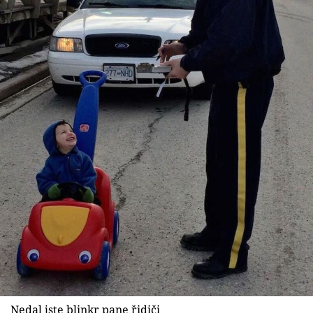
Nedal jste blinkr pane řidiči