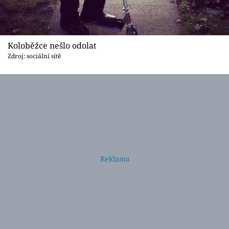
Koloběžce nešlo odolat
Zdroj: sociální sítě