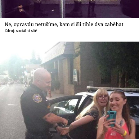
Ne, opravdu netušíme, kam si šli tihle dva zaběhat
Zdroj: sociální sítě