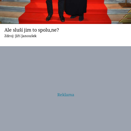
Ale sluší jim to spolu,ne?
Zdroj: Jiří Janoušek