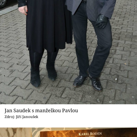
Sex a vztahy
Videa
Sledujte prima+
Přihlášení
Sledujte nás
Jan Saudek s manželkou Pavlou
Zdroj: Jiří Janoušek