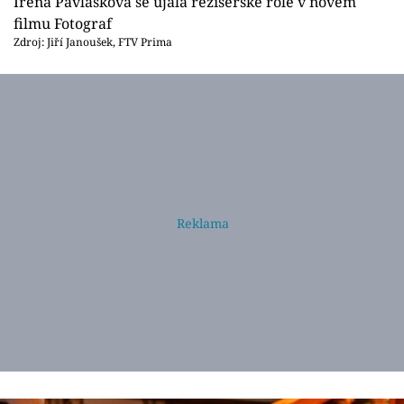
Irena Pavlásková se ujala režisérské role v novém
filmu Fotograf
Zdroj: Jiří Janoušek, FTV Prima