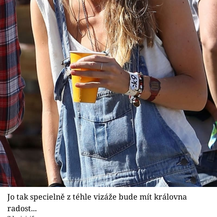
Sex a vztahy
Videa
Sledujte prima+
Přihlášení
Sledujte nás
Jo tak specielně z téhle vizáže bude mít královna
radost...