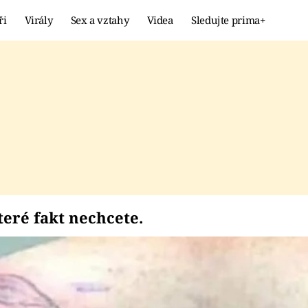
ři
Virály
Sex a vztahy
Videa
Sledujte prima+
Showbyznys
Extrém
VIRÁLY
KURIOZITY
VIDEA
KVÍZY
 které fakt nechcete.
teré fakt nechcete.