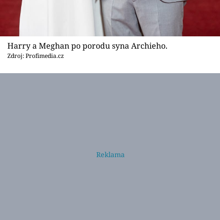
Harry a Meghan po porodu syna Archieho.
Zdroj: Profimedia.cz