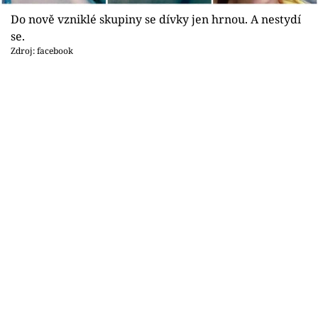
Sex a vztahy
Do nově vzniklé skupiny se dívky jen hrnou. A nestydí
Videa
se.
Zdroj: facebook
Sledujte prima+
Přihlášení
Sledujte nás