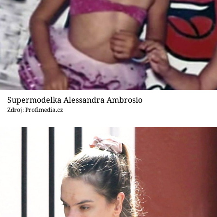
Sex a vztahy
Videa
Sledujte prima+
Přihlášení
Supermodelka Alessandra Ambrosio
Zdroj: Profimedia.cz
Sledujte nás