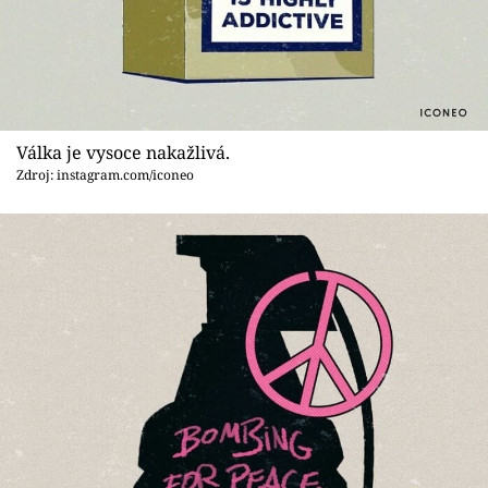
Sex a vztahy
Videa
Sledujte prima+
Válka je vysoce nakažlivá.
Přihlášení
Zdroj: instagram.com/iconeo
Sledujte nás