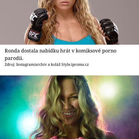
Ronda dostala nabídku hrát v komiksové porno
parodii.
Zdroj: Instagram/archiv a koláž Style.iproma.cz