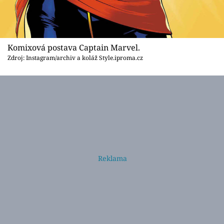
Komixová postava Captain Marvel.
Zdroj: Instagram/archiv a koláž Style.iproma.cz