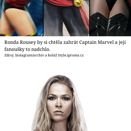
Sex a vztahy
Videa
Sledujte prima+
Ronda Rousey by si chtěla zahrát Captain Marvel a její
Přihlášení
fanoušky to nadchlo.
Zdroj: Instagram/archiv a koláž Style.iproma.cz
Sledujte nás