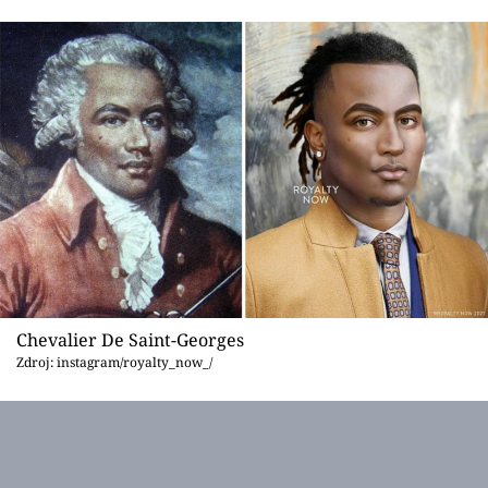
Sex a vztahy
Videa
Sledujte prima+
Přihlášení
Sledujte nás
Chevalier De Saint-Georges
Zdroj: instagram/royalty_now_/