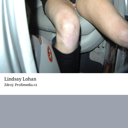
Lindsay Lohan
Zdroj: Profimedia.cz