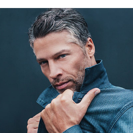
Sex a vztahy
Videa
Sledujte prima+
Přihlášení
Sledujte nás