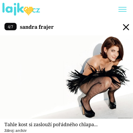
sandra frajer
sandra frajer
4
/
7
Trendy:
KARLOS VÉMOLA
ONLYFANS
SHOPAHOLICADEL
CLASH OF THE STARS
Témata
Showbyznys
Youtubeři
Virály
Tahle kost si zaslouží pořádného chlapa...
Zdroj: archiv