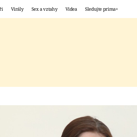
ři
Virály
Sex a vztahy
Videa
Sledujte prima+
Showbyznys
Extrém
VIRÁLY
KURIOZITY
VIDEA
KVÍZY