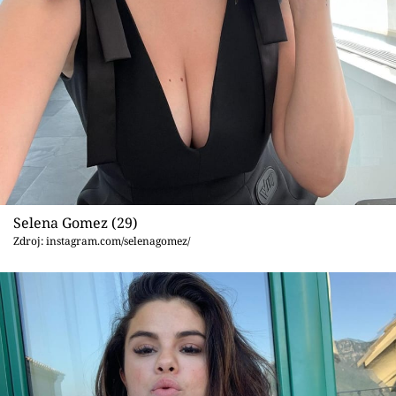
Sex a vztahy
Videa
Sledujte prima+
Přihlášení
Sledujte nás
Selena Gomez (29)
Zdroj: instagram.com/selenagomez/