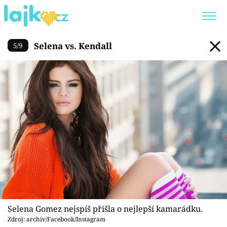
Selena vs. Kendall
Selena vs. Kendall
5
/
9
Trendy:
KARLOS VÉMOLA
ONLYFANS
SHOPAHOLICADEL
CLASH OF THE STARS
Témata
Showbyznys
Youtubeři
Virály
Selena Gomez nejspíš přišla o nejlepší kamarádku.
Zdroj: archiv/Facebook/Instagram