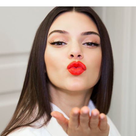
Sex a vztahy
Videa
Sledujte prima+
Přihlášení
Sledujte nás