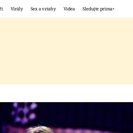
ři
Virály
Sex a vztahy
Videa
Sledujte prima+
Showbyznys
Extrém
VIRÁLY
KURIOZITY
VIDEA
KVÍZY