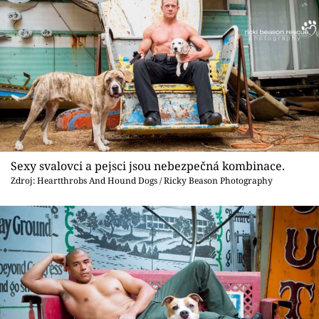
Sexy svalovci a pejsci jsou nebezpečná kombinace.
Zdroj: Heartthrobs And Hound Dogs / Ricky Beason Photography