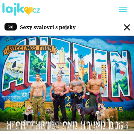
Sexy svalovci s pejsky
Sexy svalovci s pejsky
5
/
8
Trendy:
KARLOS VÉMOLA
ONLYFANS
SHOPAHOLICADEL
CLASH OF THE STARS
Témata
Showbyznys
Youtubeři
Virály