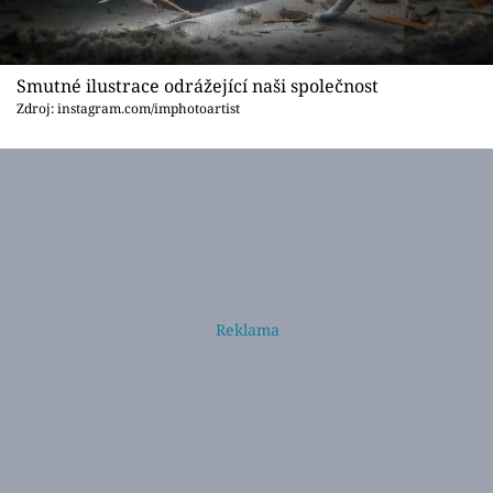
Smutné ilustrace odrážející naši společnost
Zdroj: instagram.com/imphotoartist