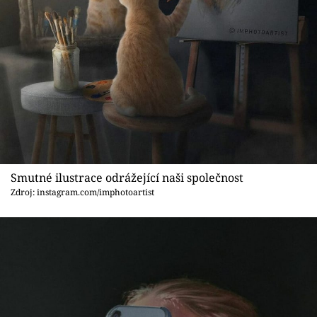
Sex a vztahy
Videa
Sledujte prima+
Přihlášení
Sledujte nás
Smutné ilustrace odrážející naši společnost
Zdroj: instagram.com/imphotoartist