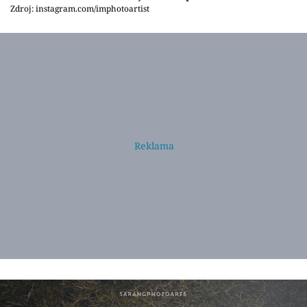
Zdroj: instagram.com/imphotoartist