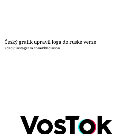
Sex a vztahy
Videa
Sledujte prima+
Český grafik upravil loga do ruské verze
Přihlášení
Zdroj: instagram.com/vkudinson
Sledujte nás