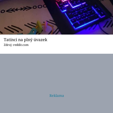
Tatínci na plný úvazek
Zdroj: reddit.com