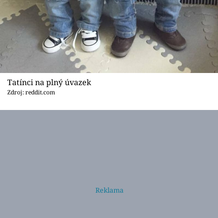
Tatínci na plný úvazek
Zdroj: reddit.com