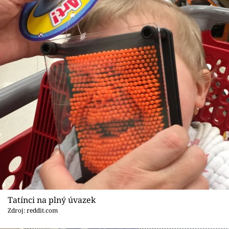
Tatínci na plný úvazek
Zdroj: reddit.com