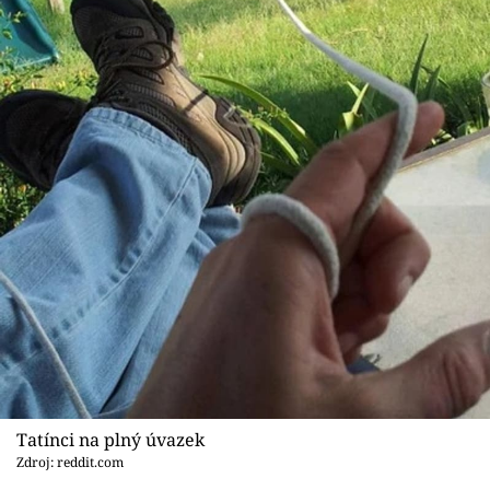
Tatínci na plný úvazek
Zdroj: reddit.com