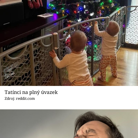
Sex a vztahy
Videa
Sledujte prima+
Přihlášení
Sledujte nás
Tatínci na plný úvazek
Zdroj: reddit.com