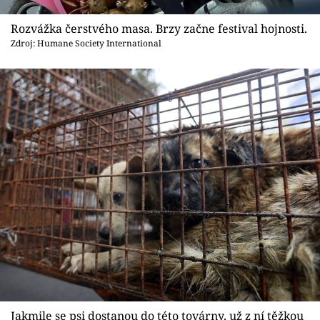
Sex a vztahy
Rozvážka čerstvého masa. Brzy začne festival hojnosti.
Videa
Zdroj: Humane Society International
Sledujte prima+
Přihlášení
Sledujte nás
Jakmile se psi dostanou do této továrny, už z ní těžkou