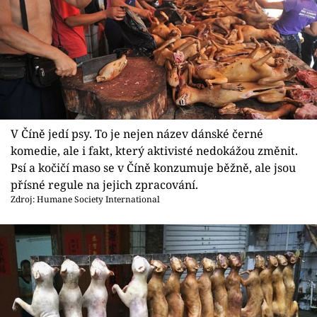
V Číně jedí psy. To je nejen název dánské černé
komedie, ale i fakt, který aktivisté nedokážou změnit.
Psí a kočičí maso se v Číně konzumuje běžně, ale jsou
přísné regule na jejich zpracování.
Zdroj: Humane Society International