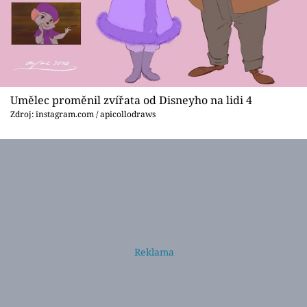
Umělec proměnil zvířata od Disneyho na lidi 4
Zdroj: instagram.com / apicollodraws