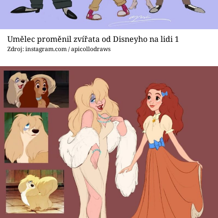
Sex a vztahy
Videa
Umělec proměnil zvířata od Disneyho na lidi 1
Sledujte prima+
Zdroj: instagram.com / apicollodraws
Přihlášení
Sledujte nás