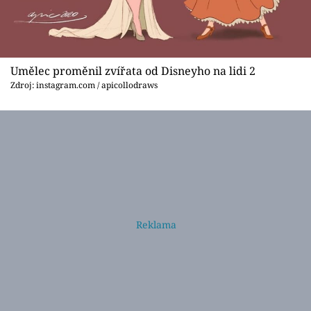
Umělec proměnil zvířata od Disneyho na lidi 2
Zdroj: instagram.com / apicollodraws