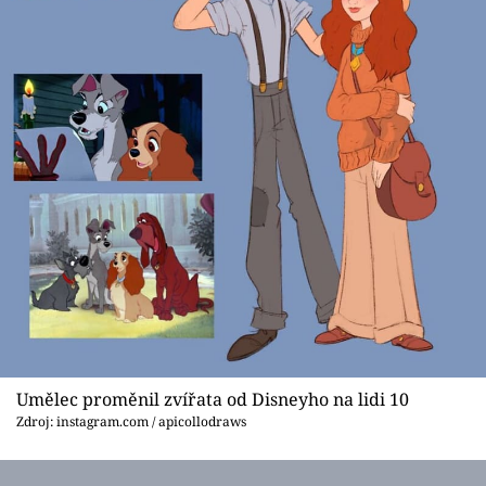
Umělec proměnil zvířata od Disneyho na lidi 10
Zdroj: instagram.com / apicollodraws