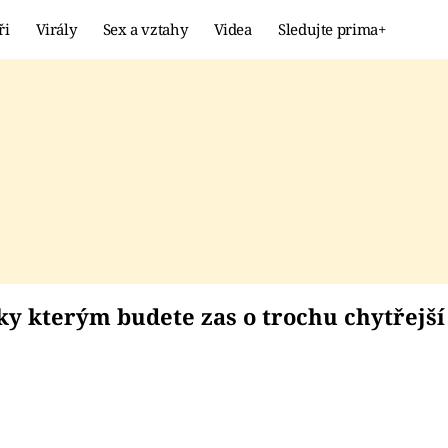
ři
Virály
Sex a vztahy
Videa
Sledujte prima+
Showbyznys
Extrém
VIRÁLY
KURIOZITY
VIDEA
KVÍZY
, díky kterým budete 
ky kterým budete zas o trochu chytřejší