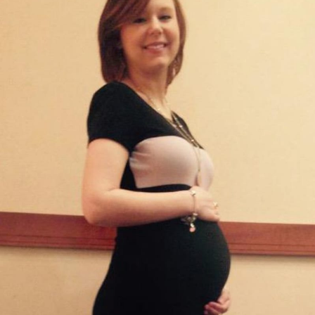
Sex a vztahy
Videa
Sledujte prima+
Přihlášení
Sledujte nás