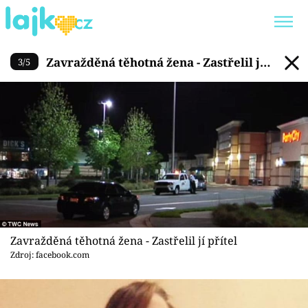
Zavražděná těhotná žena - Zast
Zavražděná těhotná žena - Zastřelil jí
3
/
5
Trendy:
KARLOS VÉMOLA
ONLYFANS
přítel
SHOPAHOLICADEL
CLASH OF THE STARS
Témata
Showbyznys
Zavražděná těhotná žena - Zastřelil jí přítel
Youtubeři
Zdroj: facebook.com
Virály