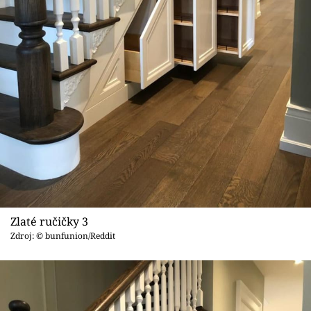
Zlaté ručičky 3
Zdroj: © bunfunion/Reddit