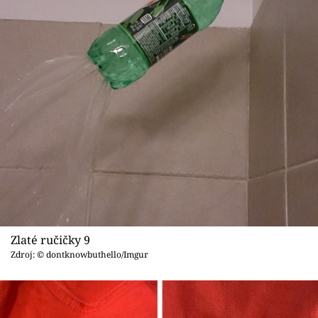
Zlaté ručičky 9
Zdroj: © dontknowbuthello/Imgur