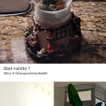
Zlaté ručičky 7
Zdroj: © Ohsnapcanteven/Reddit