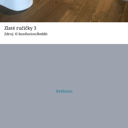
Zlaté ručičky 3
Zdroj: © bunfunion/Reddit