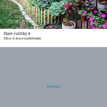
Zlaté ručičky 6
Zdroj: © donorum88/Reddit