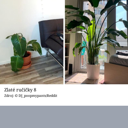
Zlaté ručičky 8
Zdroj: © DJ_poopmypants/Reddit