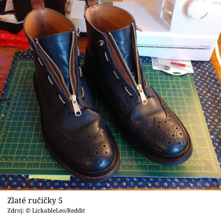
Zlaté ručičky 5
Zdroj: © LickableLeo/Reddit