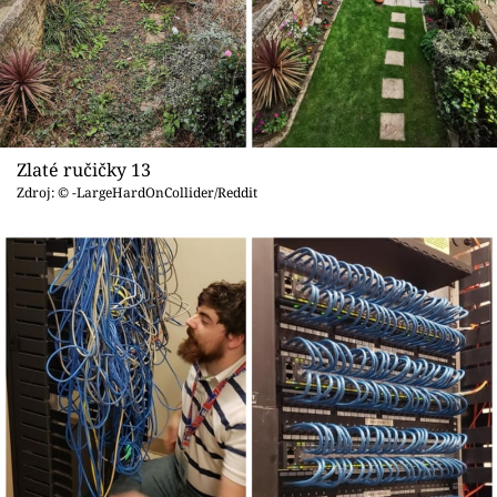
Zlaté ručičky 13
Zdroj: © -LargeHardOnCollider/Reddit