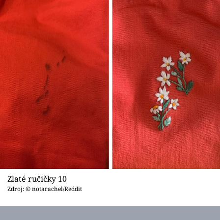
Zlaté ručičky 10
Zdroj: © notarachel/Reddit