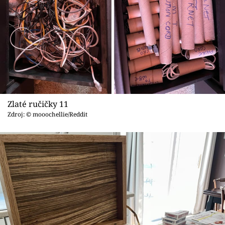
Zlaté ručičky 11
Zdroj: © mooochellie/Reddit