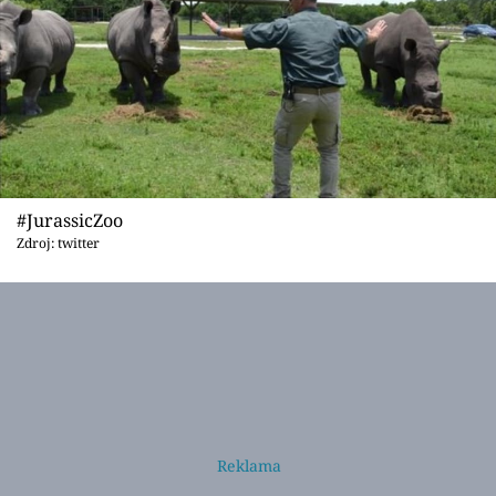
Sex a vztahy
Videa
Sledujte prima+
Přihlášení
#JurassicZoo
Zdroj: twitter
Sledujte nás