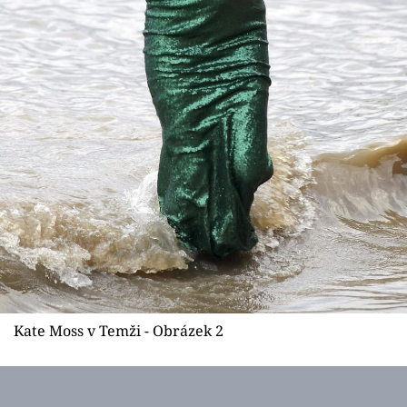
Kate Moss v Temži - Obrázek 2