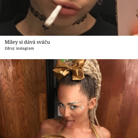
Sex a vztahy
Videa
Sledujte prima+
Miley si dává sváču
Zdroj: instagram
Přihlášení
Sledujte nás