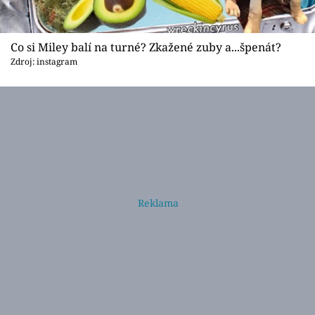
Co si Miley balí na turné? Zkažené zuby a...špenát?
Zdroj: instagram