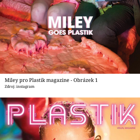
Sex a vztahy
Videa
Sledujte prima+
Přihlášení
Sledujte nás
Miley pro Plastik magazine - Obrázek 1
Zdroj: instagram