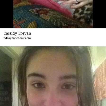
Sex a vztahy
Videa
Sledujte prima+
Cassidy Trevan
Přihlášení
Zdroj: facebook.com
Sledujte nás