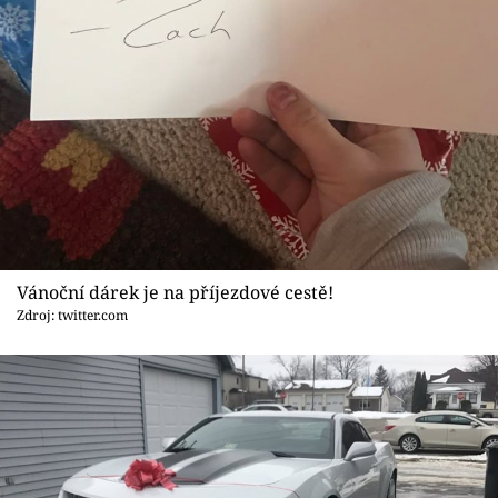
Sex a vztahy
Videa
Sledujte prima+
Přihlášení
Sledujte nás
Vánoční dárek je na příjezdové cestě!
Zdroj: twitter.com