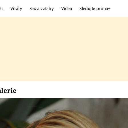
ři
Virály
Sex a vztahy
Videa
Sledujte prima+
Showbyznys
Extrém
VIRÁLY
KURIOZITY
VIDEA
KVÍZY
- Galerie
lerie