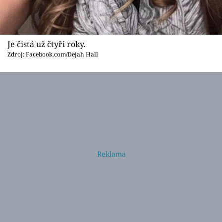
Je čistá už čtyři roky.
Zdroj: Facebook.com/Dejah Hall