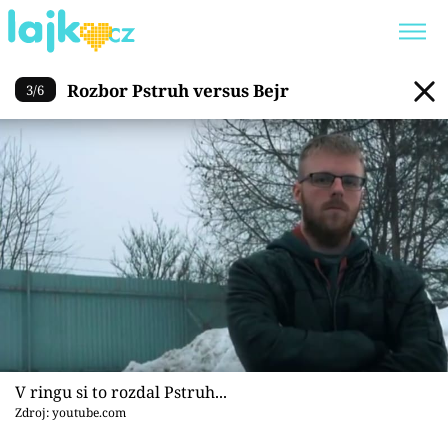
Rozbor Pstruh versus Bejr
Rozbor Pstruh versus Bejr
3
/
6
Trendy:
KARLOS VÉMOLA
ONLYFANS
SHOPAHOLICADEL
CLASH OF THE STARS
Témata
Showbyznys
Youtubeři
V ringu si to rozdal Pstruh...
Virály
Zdroj: youtube.com