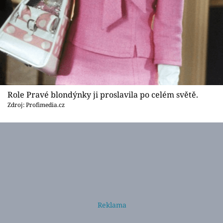
Role Pravé blondýnky ji proslavila po celém světě.
Zdroj: Profimedia.cz