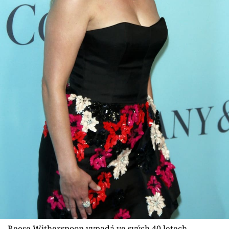
Sex a vztahy
Videa
Sledujte prima+
Přihlášení
Sledujte nás
Reese Witherspoon vypadá ve svých 40 letech