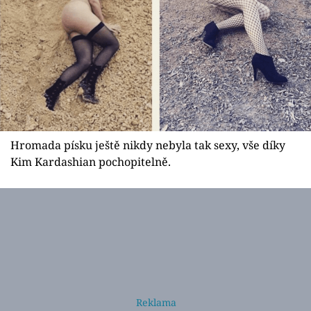
Hromada písku ještě nikdy nebyla tak sexy, vše díky
Kim Kardashian pochopitelně.