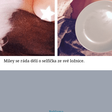
Miley se ráda dělí o selfíčka ze své ložnice.