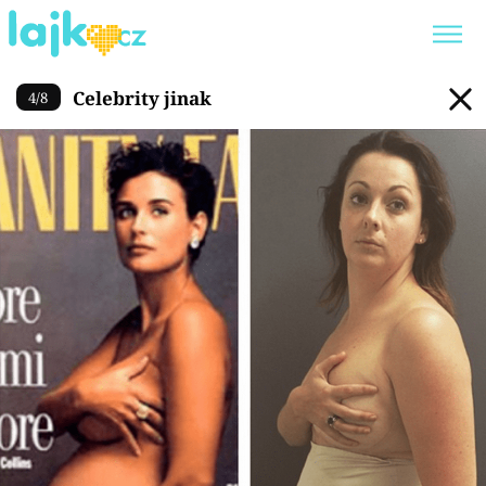
Celebrity jinak
Celebrity jinak
4
/
8
Trendy:
KARLOS VÉMOLA
ONLYFANS
SHOPAHOLICADEL
CLASH OF THE STARS
Témata
Showbyznys
Youtubeři
Virály