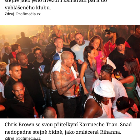
Sex a vztahy
vyhlášeného klubu.
Zdroj: Profimedia.cz
Videa
Sledujte prima+
Přihlášení
Sledujte nás
Chris Brown se svou přítelkyní Karrueche Tran. Snad
nedopadne stejně bídně, jako zmlácená Rihanna.
Zdroj: Profimedia.cz