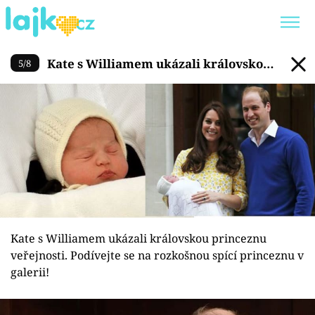
Kate s Williamem ukázali král
Kate s Williamem ukázali královskou
5
/
8
Trendy:
KARLOS VÉMOLA
ONLYFANS
princeznu veřejnosti. Podívejte se na
SHOPAHOLICADEL
CLASH OF THE STARS
rozkošnou spící princeznu v galerii!
Témata
Showbyznys
Kate s Williamem ukázali královskou princeznu
Youtubeři
veřejnosti. Podívejte se na rozkošnou spící princeznu v
galerii!
Virály