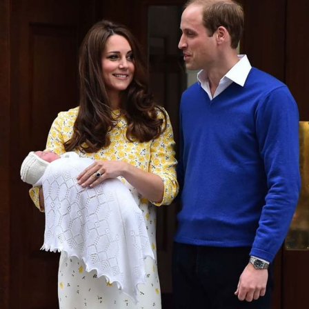
Sex a vztahy
Videa
Sledujte prima+
Přihlášení
Sledujte nás