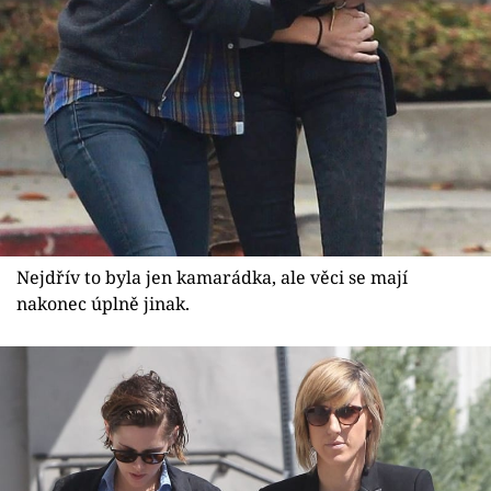
Sex a vztahy
Videa
Sledujte prima+
Přihlášení
Sledujte nás
Nejdřív to byla jen kamarádka, ale věci se mají
nakonec úplně jinak.