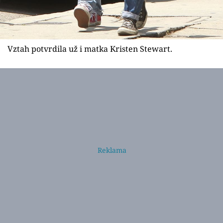
Vztah potvrdila už i matka Kristen Stewart.