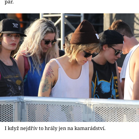
pár.
I když nejdřív to hrály jen na kamarádství.